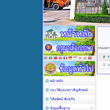
กรองตาม
#
ร
1
น
หน้าหลัก
ประวัติและตราสัญลักษณ์
วิสัยทัศน์ พันธกิจ
ข้อมูลพื้นฐาน