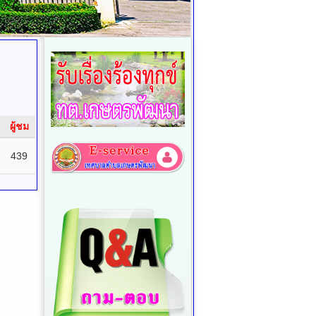
ผู้ชม
439