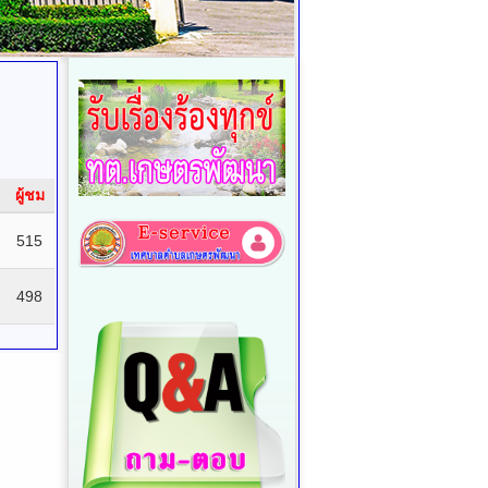
ผู้ชม
515
498