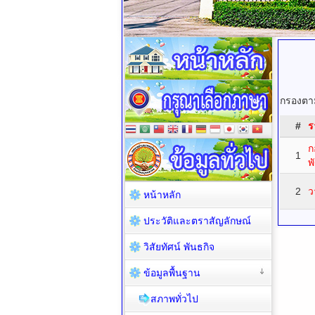
กรองตาม
#
ร
ก
1
พ
2
ว
หน้าหลัก
ประวัติและตราสัญลักษณ์
วิสัยทัศน์ พันธกิจ
ข้อมูลพื้นฐาน
สภาพทั่วไป