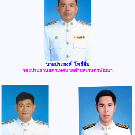
นายประสงค์ โพธิ์อิ่ม
รองประธานสภาเทศบาลตำบลเกษตรพัฒนา